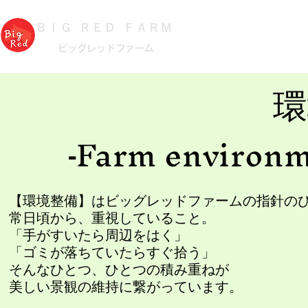
スタリオン
施設紹
​ＢＩＧ ＲＥＤ ＦＡＲＭ
​ビッグレッドファーム
メディア情報
環
Farm environ
-
​【環境整備】はビッグレッドファームの指針の
常日頃から、重視していること。
「手がすいたら周辺をはく」
「ゴミが落ちていたらすぐ拾う」
そんなひとつ、ひとつの積み重ねが
​美しい景観の維持に繋がっています。